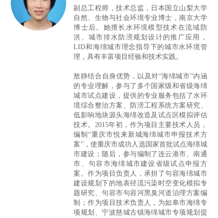
副总工程师，技术总监，日本国立山梨大学
自然、生物与社会环境专业博士，南京大学
博士后。她擅长水环境模型技术在流域防
洪、城市排水防涝规划设计的推广应用，
LID和海绵城市理念指导下的城市水环境管
理，具有丰富项目经验和技术实践。
敖静结合自身优势，以及对“海绵城市”内涵
的专业理解，参与了多个国家级和省级海绵
城市试点建设，提供的专业服务包括了水环
境综合整治方案、防涝工程系统方案研究、
低影响地块源头海绵改造及试点区模拟评估
技术。2015年初，作为项目主要技术人员，
编制“重庆市悦来新城海绵城市申报技术方
案”，使重庆市成功入选国家首批试点海绵城
市建设；随后，参与编制了连云港市、南通
市、句容市海绵城市建设省级试点申报方
案。作为项目负责人，承担了句容海绵城市
建设规划下的地表径流污染时空变化模拟专
题研究、句容市句容河黑臭河道治理方案编
制；作为项目技术负责人，为如皋市海绵专
项规划、宁波慈城古镇海绵城市专项规划提