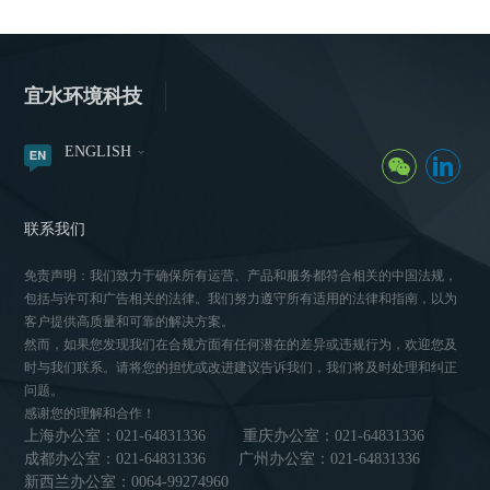
宜水环境科技
ENGLISH
联系我们
免责声明：我们致力于确保所有运营、产品和服务都符合相关的中国法规，
包括与许可和广告相关的法律。我们努力遵守所有适用的法律和指南，以为
客户提供高质量和可靠的解决方案。
然而，如果您发现我们在合规方面有任何潜在的差异或违规行为，欢迎您及
时与我们联系。请将您的担忧或改进建议告诉我们，我们将及时处理和纠正
问题。
感谢您的理解和合作！
上海办公室：021-64831336
重庆办公室：021-64831336
成都办公室：021-64831336
广州办公室：021-64831336
新西兰办公室：0064-99274960