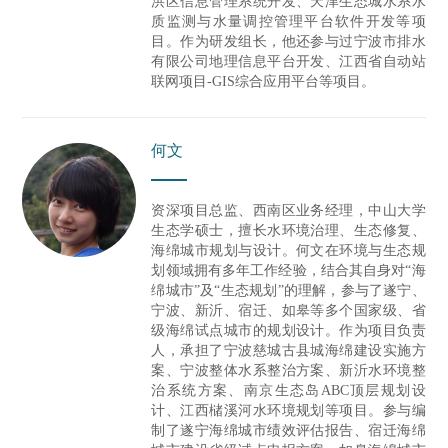
洪区信息管理系统开发、天津生态城水系水
质监测与水量调控管理平台软件开发等项
目。作为研发组长，他还参与过
宁波市排水
有限公司地理信息平台开发、江西省自动站
联网项目-GIS综合应用平台等项目。
何文
资深项目总监、西南区业务经理，中山大学
生态学硕士，擅长水环境治理、生态修复、
海绵城市规划与设计。何文在环境与生态规
划领域拥有多年工作经验，结合其自身对
“
海
绵城市
”
及
“
生态规划
”
的理解，参与了遂宁、
宁波、新沂、宿迁、如皋等多个国家级、省
级海绵试点城市的规划设计。作为项目负责
人，承担了宁波慈城古县城海绵建设实施方
案、宁波整体水系整治方案、新沂水环境整
治系统方案、南京生态岛
ABC
顶层规划设
计、江西槠溪河水环境规划等项目。参与编
制了遂宁海绵城市绩效评估报告、宿迁海绵