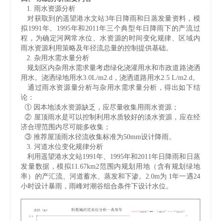
1. 雨水资源分析
对获取到的遥望港水文站3年日降雨和日蒸发量资料，模
拟1991年、1995年和2011年三个典型年日降雨下的产流过
程，为确定河网常水位、水资源的时间变化规律、区域内
雨水资源利用策略及年径流总量的控制提供基础。
2. 杂用水需水量分析
规划区内杂用水需求量考虑绿化浇灌用水和市政道路浇洒
用水。浇洒绿地用水3.0L/m2.d，浇洒道路用水2.5 L/m2.d。
通过雨水资源量分析与杂用水需求量分析，得出如下结
论：
① 因本地淡水资源缺乏，应尽量收集用雨水资源；
② 屋顶雨水是可以控制利用水质较好的淡水资源，应在经
济合理范围内尽可能多收集；
③ 推荐屋顶雨水径流收集标准为50mm设计降雨。
3. 河道水位变化规律分析
利用遥望港水文站1991年、1995年和2011年日降雨和日蒸
发量数据，模拟11.67km2范围内规划用地（含有规划绿地
率）的产汇流、河道蓄水、蒸发和下渗。2.0m为 1年一遇24
小时设计暴雨，雨峰对潮谷组合条件下设计水位。