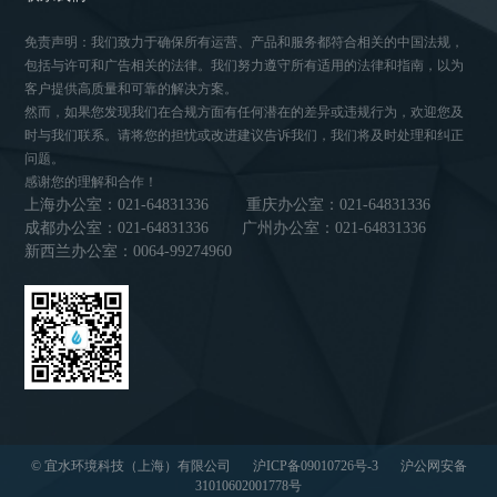
免责声明：我们致力于确保所有运营、产品和服务都符合相关的中国法规，
包括与许可和广告相关的法律。我们努力遵守所有适用的法律和指南，以为
客户提供高质量和可靠的解决方案。
然而，如果您发现我们在合规方面有任何潜在的差异或违规行为，欢迎您及
时与我们联系。请将您的担忧或改进建议告诉我们，我们将及时处理和纠正
问题。
感谢您的理解和合作！
上海办公室：021-64831336
重庆办公室：021-64831336
成都办公室：021-64831336
广州办公室：021-64831336
新西兰办公室：0064-99274960
© 宜水环境科技（上海）有限公司
沪ICP备09010726号-3
沪公网安备
31010602001778号