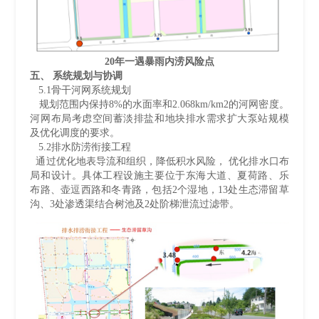
20年一遇暴雨内涝风险点
五、 系统规划与协调
5.1骨干河网系统规划
规划范围内保持8%的水面率和2.068km/km2的河网密度。
河网布局考虑空间蓄淡排盐和地块排水需求扩大泵站规模
及优化调度的要求。
5.2排水防涝衔接工程
通过优化地表导流和组织，降低积水风险， 优化排水口布
局和设计。具体工程设施主要位于东海大道、夏荷路、乐
布路、壶逗西路和冬青路，包括2个湿地，13处生态滞留草
沟、3处渗透渠结合树池及2处阶梯泄流过滤带。