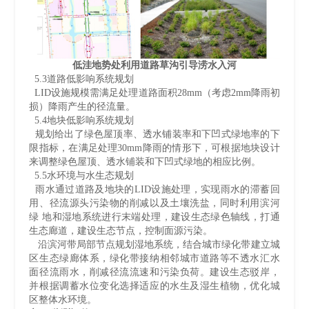
低洼地势处利用道路草沟引导涝水入河
5.3道路低影响系统规划
LID设施规模需满足处理道路面积28mm（考虑2mm降雨初
损）降雨产生的径流量。
5.4地块低影响系统规划
规划给出了绿色屋顶率、透水铺装率和下凹式绿地率的下
限指标，在满足处理30mm降雨的情形下，可根据地块设计
来调整绿色屋顶、透水铺装和下凹式绿地的相应比例。
5.5水环境与水生态规划
雨水通过道路及地块的LID设施处理，实现雨水的滞蓄回
用、径流源头污染物的削减以及土壤洗盐，同时利用滨河
绿 地和湿地系统进行末端处理，建设生态绿色轴线，打通
生态廊道，建设生态节点，控制面源污染。
沿滨河带局部节点规划湿地系统，结合城市绿化带建立城
区生态绿廊体系，绿化带接纳相邻城市道路等不透水汇水
面径流雨水，削减径流流速和污染负荷。建设生态驳岸，
并根据调蓄水位变化选择适应的水生及湿生植物，优化城
区整体水环境。