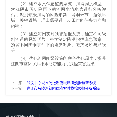
（
2
）建立水文信息监测系统、河网调度模型，
对江阴市历史降雨下的河网水情水势进行分析评
估，识别镇级河网的风险形势、薄弱环节、瓶颈区
域、关键设施，理出需要进一步工作的任务方向和
内容；
（
3
）建立河网实时预警预报系统，确定不同级
别河道的风险形势，科学制定防汛指挥应急预案，
预警不同降雨事件下的避灾对象、避灾场所与路线
等；
（
4
）优化河网闸泵设施的联合优化调度，提升
江阴市整体水系排水防涝能力，减轻灾害后果。
上一篇：
武汉中心城区汤逊湖流域洪涝预报预警系统
下一篇：
宿迁市马陵河初雨截流实时模拟预报分析系统