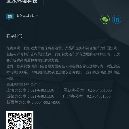
宜水环境科技
ENGLISH
联系我们
免责声明：我们致力于确保所有运营、产品和服务都符合相关的中国法规，
包括与许可和广告相关的法律。我们努力遵守所有适用的法律和指南，以为
客户提供高质量和可靠的解决方案。
然而，如果您发现我们在合规方面有任何潜在的差异或违规行为，欢迎您及
时与我们联系。请将您的担忧或改进建议告诉我们，我们将及时处理和纠正
问题。
感谢您的理解和合作！
上海办公室：021-64831336
重庆办公室：021-64831336
成都办公室：021-64831336
广州办公室：021-64831336
新西兰办公室：0064-99274960