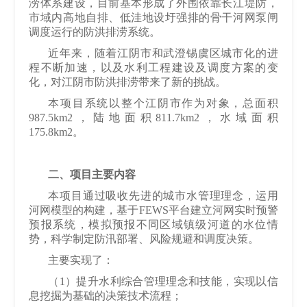
涝体系建设，目前基本形成了外围依靠长江堤防，
市域内高地自排、低洼地设圩强排的骨干河网泵闸
调度运行的防洪排涝系统。
近年来，随着江阴市和武澄锡虞区城市化的进
程不断加速，以及水利工程建设及调度方案的变
化，对江阴市防洪排涝带来了新的挑战。
本项目系统以整个江阴市作为对象，总面积
987.5km2
，陆地面积
811.7km2
，水域面积
175.8km2
。
二、项目主要内容
本项目通过吸收先进的城市水管理理念，运用
河网模型的构建，基于
FEWS
平台建立河网实时预警
预报系统，模拟预报不同区域镇级河道的水位情
势，科学制定防汛部署、风险规避和调度决策。
主要实现了：
（
1
）提升水利综合管理理念和技能，实现以信
息挖掘为基础的决策技术
流程；