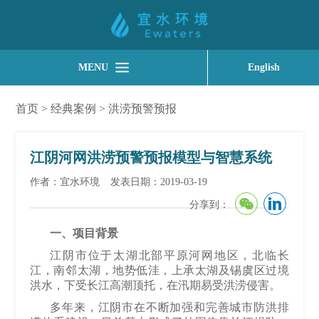
MENU
English
首页
>
经典案例
>
洪涝预警预报
江阴河网洪涝预警预报模型与智慧系统
作者：宜水环境
发表日期：2019-03-19
分享到：
一、项目背景
江阴市位于太湖北部平原河网地区，北临长
江，南邻太湖，地势低洼，上承太湖及锡虞区过境
洪水，下受长江高潮顶托，在汛期易受洪涝侵害。
多年来，江阴市在不断加强和完善城市防洪排