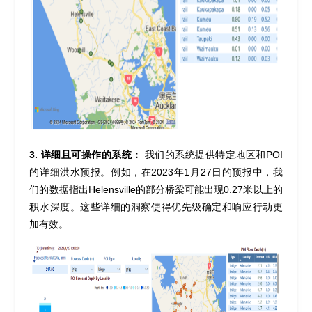
3.
POI
详细且可操作的
系统
：
我们的系统提供特定地区和
的详细洪水预报。例如，在
2023
年
1
月
27
日的
预报
中，我
Helensville
0.27
们的数据指出
的
部分
桥梁可能出现
米
以上
的
积
水深度。这些详细的洞察使得优先级确定和响应
行动
更
加有效。