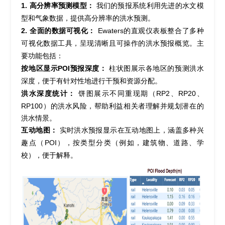
1.
高分辨率预测模型：
我们的预报系统利用先进的水文模
型和气象数据，提供高
分辨率的
洪水预测。
2.
全面的数据可视化：
Ewaters
的直观仪表板整合了多种
可视化
数据工具，呈现清晰且可操作的洪水预报概览。主
要功能包括：
按地区显示
POI
预报深度：
柱状图展示各地区的预测洪水
深度，便于有针对性地进行干预和资源分配。
洪水深度统计：
RP2
、
RP20
、
饼图展示不同重现期（
RP100
）的洪水风险，帮助利益相关者理解并规划潜在的
洪水情景。
互动地图：
实时洪水预报显示在互动地图上，涵盖多种兴
POI
），按类型分类（例如，建筑物、道路、学
趣点（
校），便于解释。