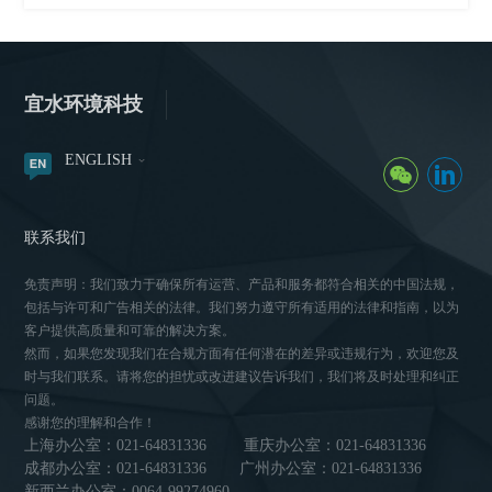
宜水环境科技
ENGLISH
联系我们
免责声明：我们致力于确保所有运营、产品和服务都符合相关的中国法规，
包括与许可和广告相关的法律。我们努力遵守所有适用的法律和指南，以为
客户提供高质量和可靠的解决方案。
然而，如果您发现我们在合规方面有任何潜在的差异或违规行为，欢迎您及
时与我们联系。请将您的担忧或改进建议告诉我们，我们将及时处理和纠正
问题。
感谢您的理解和合作！
上海办公室：021-64831336
重庆办公室：021-64831336
成都办公室：021-64831336
广州办公室：021-64831336
新西兰办公室：0064-99274960