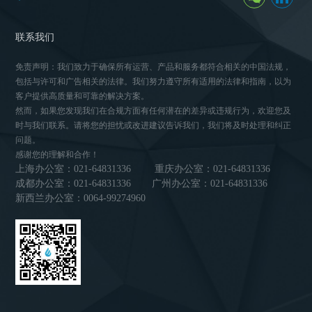
联系我们
免责声明：我们致力于确保所有运营、产品和服务都符合相关的中国法规，
包括与许可和广告相关的法律。我们努力遵守所有适用的法律和指南，以为
客户提供高质量和可靠的解决方案。
然而，如果您发现我们在合规方面有任何潜在的差异或违规行为，欢迎您及
时与我们联系。请将您的担忧或改进建议告诉我们，我们将及时处理和纠正
问题。
感谢您的理解和合作！
上海办公室：021-64831336
重庆办公室：021-64831336
成都办公室：021-64831336
广州办公室：021-64831336
新西兰办公室：0064-99274960