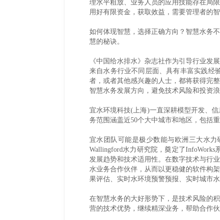
理水平粗放、业务人员的应用技能存在局限
用好有限资金，获取效益，需要管理者的智
如何体现智慧，选择正确方向？智慧水务不
慧的秘诀。
《中国给水排水》杂志社作为引导行业发展
来自水务行业不同层面、具有丰富实践经
者，或者其他感兴趣的人士，都将获得完整
智慧水务发展方向，避免技术风险和投资浪
宜水环境科技(上海)一直深耕模型开发、
务范围涵盖近50个大中城市和地区，包括
宜水团队可能是极少数能与欧洲三大水力
Wallingford水力研究院，奠定了I
发展趋势和技术适用性。在数字技术与行业
水业务合作伙伴，从而以更稳健的软件构架
果评估、实时水环境预警预报、实时城市水
在智慧水务的大好形势下，是技术风险的积
营的技术优势，继续精深业务，帮助合作伙