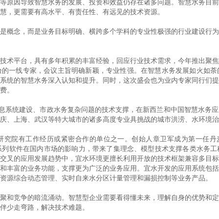
等原因导致智慧水务的发展、投资和效益仍存在诸多问题。智慧水务目前
慧，更需要有高水平、有责任性、有远见的技术资源。
是概念，而是业务目标明确、横跨多个学科的专业性极强的行业建设行为
技术平台，具有多年积累的丰富经验，回应行业技术需求，今年推出聚焦
验的一线专家，会议主旨明确新颖，专业性强。在智慧水务发展如火如荼
系统的智慧水务深入认知和提升。同时，这次盛会也为业内专家同行们提
费。
信息系统建设、市政水务复杂问题的技术支撑，在新西兰和中国智慧水务应
重庆、上海、武汉等特大城市的诸多高度专业具挑战的城市洪涝、水环境
研究院有工作经历或紧密合作的单位之一。创始人章卫军成为第一任丹麦
nfoWorks系列软件在国内市场的影响力，带来了集理念、模型技术支撑各类
交叉的应用发展趋势中，宜水环境更擅长利用开放的技术框架兼容多目标
和丰富的业务功能，支撑更为广泛的业务应用。宜水开发的应用系统包括
资源综合动态管理、实时自来水分区计量管理和漏损控制等业务产品。
聚和竞争的暗流涌动。智慧型企业需要看得懂未来，理解自身的优势和定
伴少走弯路，解决技术难题。