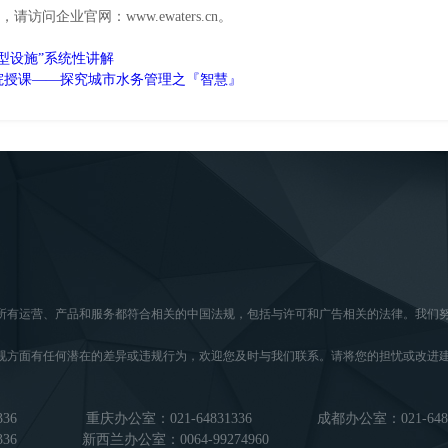
问企业官网：www.ewaters.cn。
型设施”系统性讲解
院授课——探究城市水务管理之『智慧』
所有运营、产品和服务都符合相关的中国法规，包括与许可和广告相关的法律。我们
。
规方面有任何潜在的差异或违规行为，欢迎您及时与我们联系。请将您的担忧或改进
336
重庆办公室：021-64831336
成都办公室：021-6483
36
新西兰办公室：0064-99274960