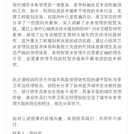
现代城市水务管理是一项复杂、多学科融合且专业性极强
的工作。如今，利用信息技术服务于传统的水务行业，支
撑工程规划决策，在国内外已是普遍共识。章卫军总经理
分享了一些国内外案例，深入讲解了水务管理的智慧实
践。通过上海中心城雨水排水规划和郑州7·20水灾模型研究
案例，展现了以专业模型支撑特大城市防洪排涝问题研
究，提升重大工程规划和决策的成功实践；通过介绍荷兰
水管理信息技术体系和新西兰先进的可持续发展理念及动
态严格的管理体系，表明智慧水管理不仅需要正确的理念
引导，还需要管理手段的转型升级和不断渐进的技术研
究。
此次课程由同济大学城市风险管理研究院孙建平院长与章
卫军总经理组合。孙院长分享了如何提升城市安全韧性能
力。研讨班学员来自全国各个省市，具备丰富的城市管理
经验。课后学员们与章卫军总经理纷纷交流了城市水务管
理方面的理念和想法，相互分享学习。
如对上述授课内容感兴趣，欢迎联系我们，共同学习探
讨。
联系人：雷征旻